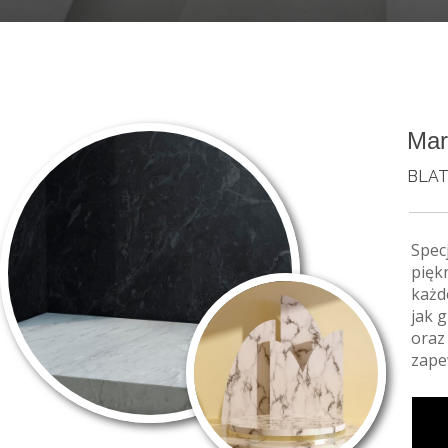
Mar
BLAT
Spec
pięk
każd
jak 
oraz
zape